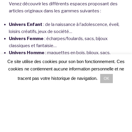
Venez découvrir les différents espaces proposant des
articles originaux dans les gammes suivantes :
Univers Enfant
: de la naissance à l’adolescence, éveil,
loisirs créatifs, jeux de société…
Univers Femme
: écharpes/foulards, sacs, bijoux
classiques et fantaisie…
Univers Homme
: maquettes en bois, bijoux, sacs,
casquettes…
Ce site utilise des cookies pour son bon fonctionnement. Ces
Décoration d’intérieur
: petit mobilier, luminaires,
cookies ne contiennent aucune information personnelle et ne
décorations murales, photophores, vases, objets de
tracent pas votre historique de navigation.
OK
décoration…
Senteurs
: bougies parfumées, parfums d’ambiance,
soins du corps…
Arts de la table
: vaisselle décorative, tasses, plats,
accessoires culinaires…
Service de livraison à domicile